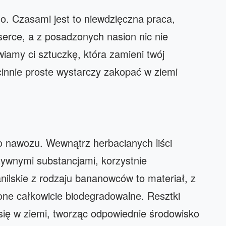
o. Czasami jest to niewdzięczna praca,
serce, a z posadzonych nasion nic nie
iamy ci sztuczkę, która zamieni twój
innie proste wystarczy zakopać w ziemi
o nawozu. Wewnątrz herbacianych liści
żywnymi substancjami, korzystnie
ilskie z rodzaju bananowców to materiał, z
 one całkowicie biodegradowalne. Resztki
się w ziemi, tworząc odpowiednie środowisko