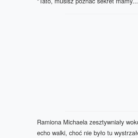
"Tato, musisz poznać sekret mamy...
Ramiona Michaela zesztywniały wokół 
echo walki, choć nie było tu wystrza