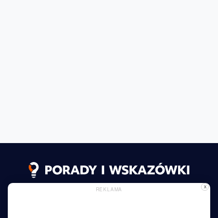
X
REKLAMA
Polityka Prywatności
Polityka plików Cookie
Reklama
Czytaj Więcej
Dom