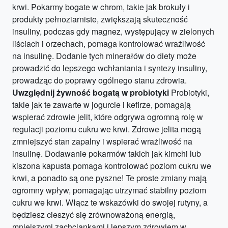
krwi. Pokarmy bogate w chrom, takie jak brokuły i
produkty pełnoziarniste, zwiększają skuteczność
insuliny, podczas gdy magnez, występujący w zielonych
liściach i orzechach, pomaga kontrolować wrażliwość
na insulinę. Dodanie tych minerałów do diety może
prowadzić do lepszego wchłaniania i syntezy insuliny,
prowadząc do poprawy ogólnego stanu zdrowia.
Uwzględnij żywność bogatą w probiotyki
Probiotyki,
takie jak te zawarte w jogurcie i kefirze, pomagają
wspierać zdrowie jelit, które odgrywa ogromną rolę w
regulacji poziomu cukru we krwi. Zdrowe jelita mogą
zmniejszyć stan zapalny i wspierać wrażliwość na
insulinę. Dodawanie pokarmów takich jak kimchi lub
kiszona kapusta pomaga kontrolować poziom cukru we
krwi, a ponadto są one pyszne! Te proste zmiany mają
ogromny wpływ, pomagając utrzymać stabilny poziom
cukru we krwi. Włącz te wskazówki do swojej rutyny, a
będziesz cieszyć się zrównoważoną energią,
mniejszymi zachciankami i lepszym zdrowiem w