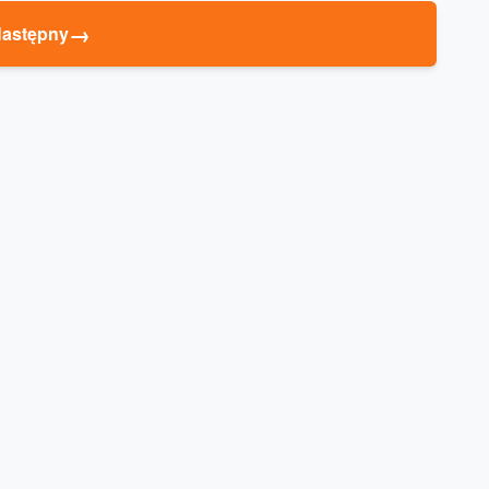
→
astępny