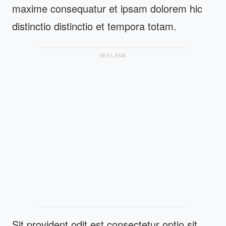
maxime consequatur et ipsam dolorem hic
distinctio distinctio et tempora totam.
REKLAMA
Sit provident odit est consectetur optio sit