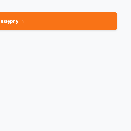
→
astępny