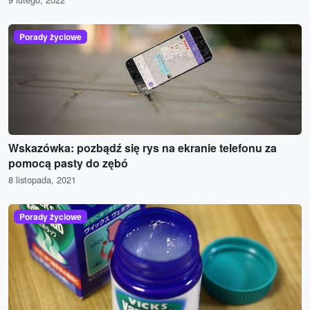
Porady życiowe
Wskazówka: pozbądź się rys na ekranie telefonu za
pomocą pasty do zębó
8 listopada, 2021
Porady życiowe