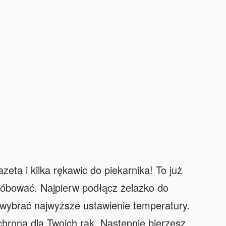
eta i kilka rękawic do piekarnika! To już
róbować. Najpierw podłącz żelazko do
y wybrać najwyższe ustawienie temperatury.
chrona dla Twoich rąk. Następnie bierzesz