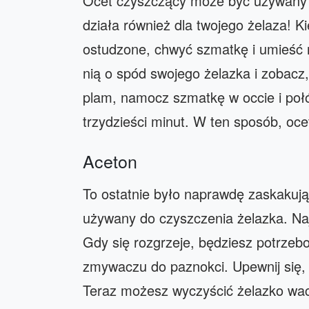
Ocet czyszczący może być używany do
działa również dla twojego żelaza! K
ostudzone, chwyć szmatkę i umieść n
nią o spód swojego żelazka i zobacz, 
plam, namocz szmatkę w occie i połó
trzydzieści minut. W ten sposób, oc
Aceton
To ostatnie było naprawdę zaskaku
używany do czyszczenia żelazka. Na
Gdy się rozgrzeje, będziesz potrzeb
zmywaczu do paznokci. Upewnij się,
Teraz możesz wyczyścić żelazko waci