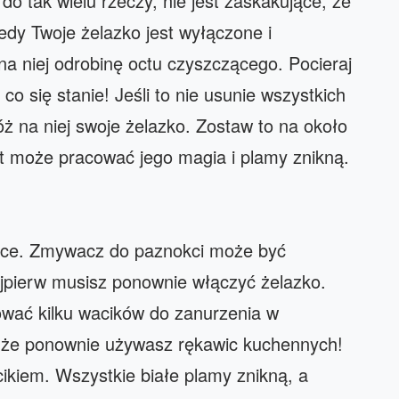
 tak wielu rzeczy, nie jest zaskakujące, że
iedy Twoje żelazko jest wyłączone i
a niej odrobinę octu czyszczącego. Pocieraj
co się stanie! Jeśli to nie usunie wszystkich
ż na niej swoje żelazko. Zostaw to na około
et może pracować jego magia i plamy znikną.
jące. Zmywacz do paznokci może być
jpierw musisz ponownie włączyć żelazko.
ować kilku wacików do zanurzenia w
 że ponownie używasz rękawic kuchennych!
kiem. Wszystkie białe plamy znikną, a