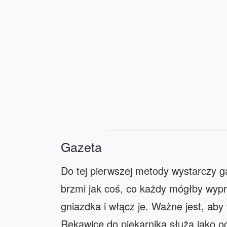
Gazeta
Do tej pierwszej metody wystarczy gaz
brzmi jak coś, co każdy mógłby wyp
gniazdka i włącz je. Ważne jest, ab
Rękawice do piekarnika służą jako o