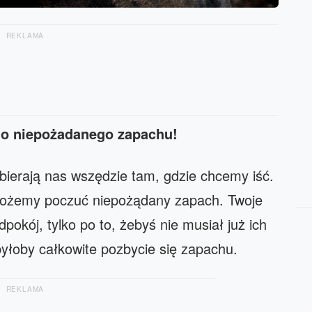
REKLAMA
go niepożadanego zapachu!
ierają nas wszędzie tam, gdzie chcemy iść.
 możemy poczuć niepożądany zapach. Twoje
okój, tylko po to, żebyś nie musiał już ich
yłoby całkowite pozbycie się zapachu.
REKLAMA