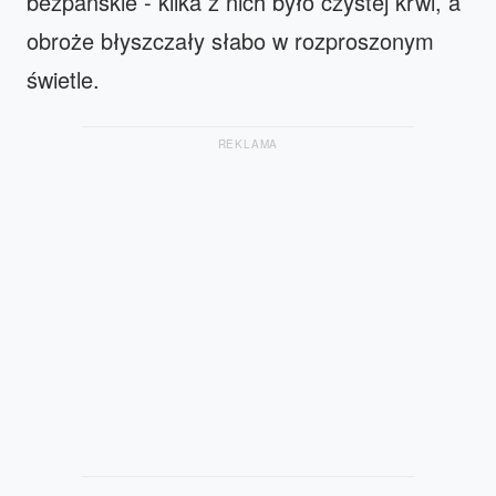
bezpańskie - kilka z nich było czystej krwi, a
obroże błyszczały słabo w rozproszonym
świetle.
REKLAMA