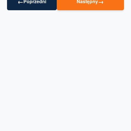
←
→
Poprzedni
Następny